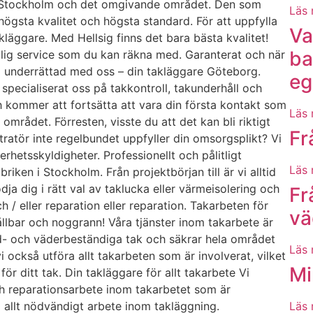
 i Stockholm och det omgivande området. Den som
Läs 
 högsta kvalitet och högsta standard. För att uppfylla
Va
kläggare. Med Hellsig finns det bara bästa kvalitet!
ba
itlig service som du kan räkna med. Garanterat och när
l underrättad med oss – din takläggare Göteborg.
eg
 specialiserat oss på takkontroll, takunderhåll och
h kommer att fortsätta att vara din första kontakt som
Läs 
rådet. Förresten, visste du att det kan bli riktigt
Fr
ratör inte regelbundet uppfyller din omsorgsplikt? Vi
erhetsskyldigheter. Professionellt och pålitligt
Läs 
iken i Stockholm. Från projektbörjan till är vi alltid
ödja dig i rätt val av taklucka eller värmeisolering och
Fr
h / eller reparation eller reparation. Takarbeten för
vä
llbar och noggrann! Våra tjänster inom takarbete är
nd- och väderbeständiga tak och säkrar hela området
Läs 
 också utföra allt takarbeten som är involverat, vilket
Mi
för ditt tak. Din takläggare för allt takarbete Vi
ch reparationsarbete inom takarbetet som är
 allt nödvändigt arbete inom takläggning.
Läs 