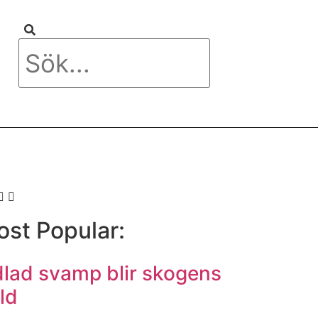
st Popular:
lad svamp blir skogens
ld