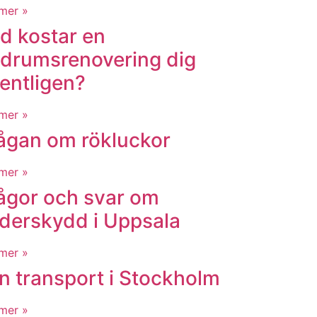
mer »
d kostar en
drumsrenovering dig
entligen?
mer »
ågan om rökluckor
mer »
ågor och svar om
derskydd i Uppsala
mer »
n transport i Stockholm
mer »