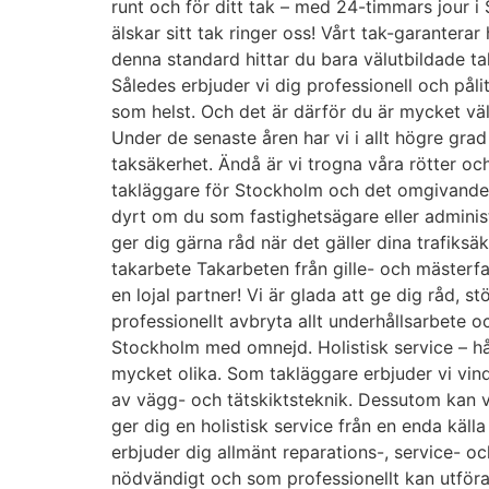
runt och för ditt tak – med 24-timmars jour
älskar sitt tak ringer oss! Vårt tak-garanterar
denna standard hittar du bara välutbildade ta
Således erbjuder vi dig professionell och pål
som helst. Och det är därför du är mycket vä
Under de senaste åren har vi i allt högre grad
taksäkerhet. Ändå är vi trogna våra rötter oc
takläggare för Stockholm och det omgivande om
dyrt om du som fastighetsägare eller administ
ger dig gärna råd när det gäller dina trafiksäk
takarbete Takarbeten från gille- och mästerfabr
en lojal partner! Vi är glada att ge dig råd, st
professionellt avbryta allt underhållsarbete oc
Stockholm med omnejd. Holistisk service – hå
mycket olika. Som takläggare erbjuder vi vi
av vägg- och tätskiktsteknik. Dessutom kan vi
ger dig en holistisk service från en enda källa 
erbjuder dig allmänt reparations-, service- o
nödvändigt och som professionellt kan utföra