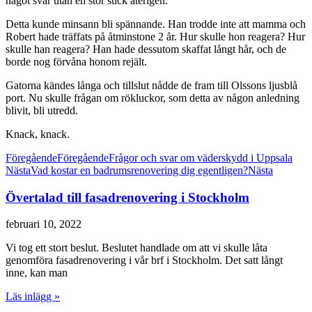
något svar utan en stor suck återigen.
Detta kunde minsann bli spännande. Han trodde inte att mamma och
Robert hade träffats på åtminstone 2 år. Hur skulle hon reagera? Hur
skulle han reagera? Han hade dessutom skaffat långt hår, och de
borde nog förvåna honom rejält.
Gatorna kändes långa och tillslut nådde de fram till Olssons ljusblå
port. Nu skulle frågan om rökluckor, som detta av någon anledning
blivit, bli utredd.
Knack, knack.
Föregående
Föregående
Frågor och svar om väderskydd i Uppsala
Nästa
Vad kostar en badrumsrenovering dig egentligen?
Nästa
Övertalad till fasadrenovering i Stockholm
februari 10, 2022
Vi tog ett stort beslut. Beslutet handlade om att vi skulle låta
genomföra fasadrenovering i vår brf i Stockholm. Det satt långt
inne, kan man
Läs inlägg »