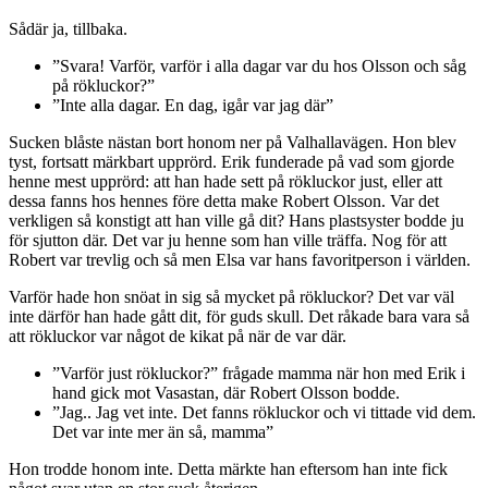
Sådär ja, tillbaka.
”Svara! Varför, varför i alla dagar var du hos Olsson och såg
på rökluckor?”
”Inte alla dagar. En dag, igår var jag där”
Sucken blåste nästan bort honom ner på Valhallavägen. Hon blev
tyst, fortsatt märkbart upprörd. Erik funderade på vad som gjorde
henne mest upprörd: att han hade sett på rökluckor just, eller att
dessa fanns hos hennes före detta make Robert Olsson. Var det
verkligen så konstigt att han ville gå dit? Hans plastsyster bodde ju
för sjutton där. Det var ju henne som han ville träffa. Nog för att
Robert var trevlig och så men Elsa var hans favoritperson i världen.
Varför hade hon snöat in sig så mycket på rökluckor? Det var väl
inte därför han hade gått dit, för guds skull. Det råkade bara vara så
att rökluckor var något de kikat på när de var där.
”Varför just rökluckor?” frågade mamma när hon med Erik i
hand gick mot Vasastan, där Robert Olsson bodde.
”Jag.. Jag vet inte. Det fanns rökluckor och vi tittade vid dem.
Det var inte mer än så, mamma”
Hon trodde honom inte. Detta märkte han eftersom han inte fick