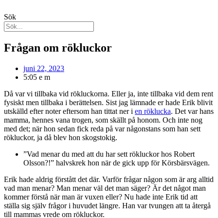
Hoppa
till
Sök
innehåll
Frågan om rökluckor
juni 22, 2023
5:05 e m
Då var vi tillbaka vid rökluckorna. Eller ja, inte tillbaka vid dem rent
fysiskt men tillbaka i berättelsen. Sist jag lämnade er hade Erik blivit
utskälld efter noter eftersom han tittat ner i
en röklucka
. Det var hans
mamma, hennes vana trogen, som skällt på honom. Och inte nog
med det; när hon sedan fick reda på var någonstans som han sett
rökluckor, ja då blev hon skogstokig.
”Vad menar du med att du har sett rökluckor hos Robert
Olsson?!” halvskrek hon när de gick upp för Körsbärsvägen.
Erik hade aldrig förstått det där. Varför frågar någon som är arg alltid
vad man menar? Man menar väl det man säger? Är det något man
kommer förstå när man är vuxen eller? Nu hade inte Erik tid att
ställa sig själv frågor i huvudet längre. Han var tvungen att ta återgå
till mammas vrede om rökluckor.