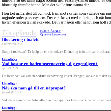
innebära att det fanns något bortom det. Passersystemet innebär att de
blottat sig framför henne. Men det skulle inte stanna där.
Hon tog några steg till och gick fram mot skylten som vittnade om pas
utgjorde ordet passersystem. Det var skrivet med en krita, och när hon 
tavlan eftersom tavlan skakade. Det var någon eller något som höll i de
Föregående
FÖREGÅENDE
Optimerat kassasystem
Blockering i toalett
november 9, 2020
Stopp i toaletten? Ta hjälp av en rörmokare Dränering från urinoar blockera
Läs inlägg »
Vad kostar en badrumsrenovering dig egentligen?
april 29, 2024
De flesta vet väl vad en badrumsrenovering kostar. Pengar, kanske inte den 
Läs inlägg »
När ska man gå till en naprapat?
januari 28, 2021
Vid dessa symtom är behandling av naprapat bra Huvudvärk har blivit en verit
Läs inlägg »