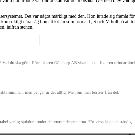
n värld hon trodde var outforskad var det motsatta. Det hela blev väldi
sersystemet. Det var något märkligt med den. Hon lutade sig framåt för
kom riktigt nära såg hon att kritan som format P, S och M höll på att tr
n, inifrån stenen.
d? Vad du ska göra. Rörmokaren Göteborg AB visar hur du fixar en urinoarbloc
exakta summan, men pengar är det alltid. Men om man bortser från det,
abel vanlig sjukdom under de senaste decennierna. För vissa är de en ständig