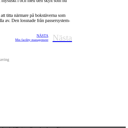
gt mystiskt i och med den skylt som nu
 att titta närmare på bokstäverna som
illa av. Den lossnade från passersystem-
Nästa
NÄSTA
Min facility management
kering