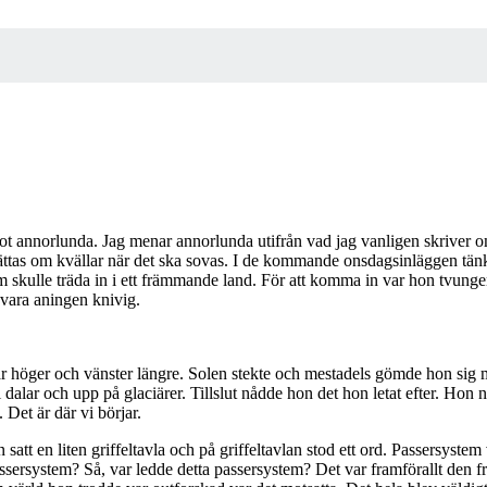
annorlunda. Jag menar annorlunda utifrån vad jag vanligen skriver om 
erättas om kvällar när det ska sovas. I de kommande onsdagsinläggen tän
om skulle träda in i ett främmande land. För att komma in var hon tvunge
 vara aningen knivig.
ar höger och vänster längre. Solen stekte och mestadels gömde hon sig
dalar och upp på glaciärer. Tillslut nådde hon det hon letat efter. Hon
 Det är där vi börjar.
en satt en liten griffeltavla och på griffeltavlan stod ett ord. Passersyste
sersystem? Så, var ledde detta passersystem? Det var framförallt den fr