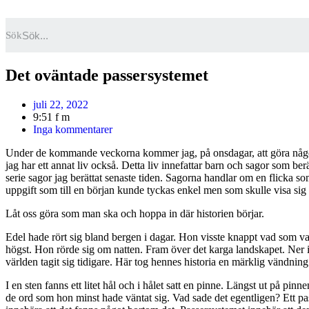
Hoppa
till
Sök
innehåll
Det oväntade passersystemet
juli 22, 2022
9:51 f m
Inga kommentarer
Under de kommande veckorna kommer jag, på onsdagar, att göra något 
jag har ett annat liv också. Detta liv innefattar barn och sagor som b
serie sagor jag berättat senaste tiden. Sagorna handlar om en flicka s
uppgift som till en början kunde tyckas enkel men som skulle visa sig
Låt oss göra som man ska och hoppa in där historien börjar.
Edel hade rört sig bland bergen i dagar. Hon visste knappt vad som v
högst. Hon rörde sig om natten. Fram över det karga landskapet. Ner i 
världen tagit sig tidigare. Här tog hennes historia en märklig vändning.
I en sten fanns ett litet hål och i hålet satt en pinne. Längst ut på pinn
de ord som hon minst hade väntat sig. Vad sade det egentligen? Ett pas