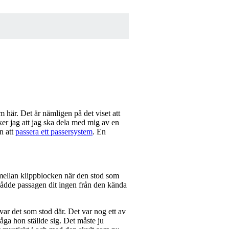
här. Det är nämligen på det viset att
ker jag att jag ska dela med mig av en
n att
passera ett passersystem
. En
 mellan klippblocken när den stod som
 nådde passagen dit ingen från den kända
m var det som stod där. Det var nog ett av
åga hon ställde sig. Det måste ju