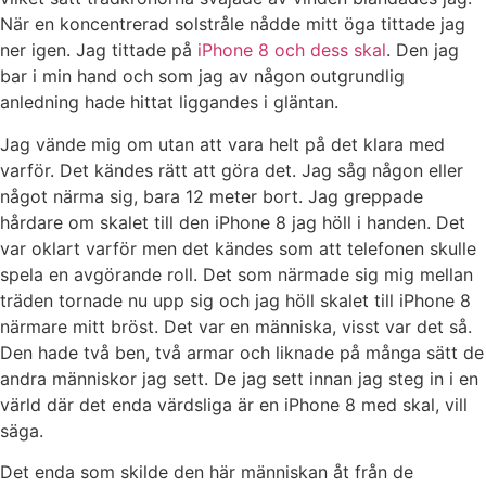
När en koncentrerad solstråle nådde mitt öga tittade jag
ner igen. Jag tittade på
iPhone 8 och dess skal
. Den jag
bar i min hand och som jag av någon outgrundlig
anledning hade hittat liggandes i gläntan.
Jag vände mig om utan att vara helt på det klara med
varför. Det kändes rätt att göra det. Jag såg någon eller
något närma sig, bara 12 meter bort. Jag greppade
hårdare om skalet till den iPhone 8 jag höll i handen. Det
var oklart varför men det kändes som att telefonen skulle
spela en avgörande roll. Det som närmade sig mig mellan
träden tornade nu upp sig och jag höll skalet till iPhone 8
närmare mitt bröst. Det var en människa, visst var det så.
Den hade två ben, två armar och liknade på många sätt de
andra människor jag sett. De jag sett innan jag steg in i en
värld där det enda värdsliga är en iPhone 8 med skal, vill
säga.
Det enda som skilde den här människan åt från de