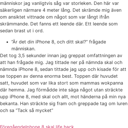
människor jag vanligtvis såg var storleken. Den här var
säkerligen närmare 4 meter lång. Det skrämde mig även
om ansiktet vittnade om något som var långt ifrån
skrämmande. Det fanns ett leende där. Ett leende som
sedan brast ut i ord.
”Är det din iPhone 8, och ditt skal?” frågade
människan.
Det tog 3,5 sekunder innan jag greppat omfattningen av
att han frågade mig. Jag tittade ner på nämnda skal och
nämnda iPhone 8, sedan tittade jag upp och kisade för att
se toppen av denna enorma best. Toppen där huvudet
satt, huvudet som var lika stort som mammas wokpanna
där hemma. Jag förmådde inte säga något utan sträckte
upp iPhone 8, med skal och allt, mot händerna på min nya
bekanta. Han sträckte sig fram och greppade tag om luren
och sa ”Tack så mycket”
Föregående
Iphone 8 skal life hack