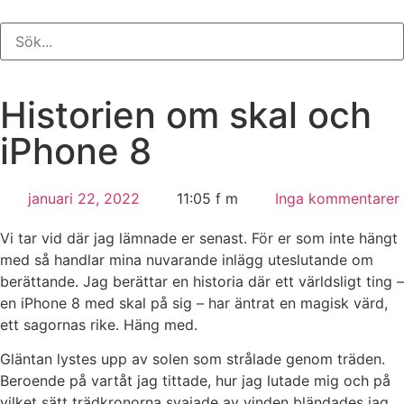
Historien om skal och
iPhone 8
januari 22, 2022
11:05 f m
Inga kommentarer
Vi tar vid där jag lämnade er senast. För er som inte hängt
med så handlar mina nuvarande inlägg uteslutande om
berättande. Jag berättar en historia där ett världsligt ting –
en iPhone 8 med skal på sig – har äntrat en magisk värd,
ett sagornas rike. Häng med.
Gläntan lystes upp av solen som strålade genom träden.
Beroende på vartåt jag tittade, hur jag lutade mig och på
vilket sätt trädkronorna svajade av vinden bländades jag.