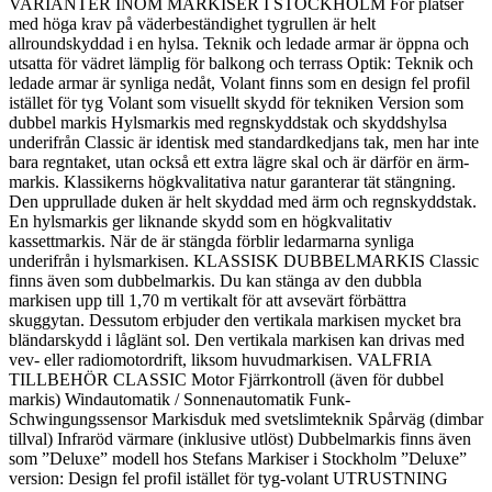
VARIANTER INOM MARKISER I STOCKHOLM För platser
med höga krav på väderbeständighet tygrullen är helt
allroundskyddad i en hylsa. Teknik och ledade armar är öppna och
utsatta för vädret lämplig för balkong och terrass Optik: Teknik och
ledade armar är synliga nedåt, Volant finns som en design fel profil
istället för tyg Volant som visuellt skydd för tekniken Version som
dubbel markis Hylsmarkis med regnskyddstak och skyddshylsa
underifrån Classic är identisk med standardkedjans tak, men har inte
bara regntaket, utan också ett extra lägre skal och är därför en ärm-
markis. Klassikerns högkvalitativa natur garanterar tät stängning.
Den upprullade duken är helt skyddad med ärm och regnskyddstak.
En hylsmarkis ger liknande skydd som en högkvalitativ
kassettmarkis. När de är stängda förblir ledarmarna synliga
underifrån i hylsmarkisen. KLASSISK DUBBELMARKIS Classic
finns även som dubbelmarkis. Du kan stänga av den dubbla
markisen upp till 1,70 m vertikalt för att avsevärt förbättra
skuggytan. Dessutom erbjuder den vertikala markisen mycket bra
bländarskydd i låglänt sol. Den vertikala markisen kan drivas med
vev- eller radiomotordrift, liksom huvudmarkisen. VALFRIA
TILLBEHÖR CLASSIC Motor Fjärrkontroll (även för dubbel
markis) Windautomatik / Sonnenautomatik Funk-
Schwingungssensor Markisduk med svetslimteknik Spårväg (dimbar
tillval) Infraröd värmare (inklusive utlöst) Dubbelmarkis finns även
som ”Deluxe” modell hos Stefans Markiser i Stockholm ”Deluxe”
version: Design fel profil istället för tyg-volant UTRUSTNING