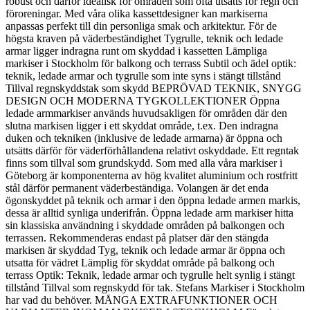
robust och därför idealisk för områden som ofta utsätts för regn och
föroreningar. Med våra olika kassettdesigner kan markiserna
anpassas perfekt till din personliga smak och arkitektur. För de
högsta kraven på väderbeständighet Tygrulle, teknik och ledade
armar ligger indragna runt om skyddad i kassetten Lämpliga
markiser i Stockholm för balkong och terrass Subtil och ädel optik:
teknik, ledade armar och tygrulle som inte syns i stängt tillstånd
Tillval regnskyddstak som skydd BEPRÖVAD TEKNIK, SNYGG
DESIGN OCH MODERNA TYGKOLLEKTIONER Öppna
ledade armmarkiser används huvudsakligen för områden där den
slutna markisen ligger i ett skyddat område, t.ex. Den indragna
duken och tekniken (inklusive de ledade armarna) är öppna och
utsätts därför för väderförhållandena relativt oskyddade. Ett regntak
finns som tillval som grundskydd. Som med alla våra markiser i
Göteborg är komponenterna av hög kvalitet aluminium och rostfritt
stål därför permanent väderbeständiga. Volangen är det enda
ögonskyddet på teknik och armar i den öppna ledade armen markis,
dessa är alltid synliga underifrån. Öppna ledade arm markiser hitta
sin klassiska användning i skyddade områden på balkongen och
terrassen. Rekommenderas endast på platser där den stängda
markisen är skyddad Tyg, teknik och ledade armar är öppna och
utsatta för vädret Lämplig för skyddat område på balkong och
terrass Optik: Teknik, ledade armar och tygrulle helt synlig i stängt
tillstånd Tillval som regnskydd för tak. Stefans Markiser i Stockholm
har vad du behöver. MÅNGA EXTRAFUNKTIONER OCH