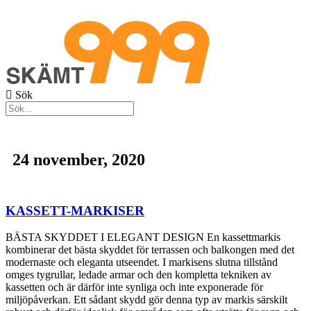
Hoppa
till
innehåll
Sök
24 november, 2020
KASSETT-MARKISER
BÄSTA SKYDDET I ELEGANT DESIGN En kassettmarkis
kombinerar det bästa skyddet för terrassen och balkongen med det
modernaste och eleganta utseendet. I markisens slutna tillstånd
omges tygrullar, ledade armar och den kompletta tekniken av
kassetten och är därför inte synliga och inte exponerade för
miljöpåverkan. Ett sådant skydd gör denna typ av markis särskilt