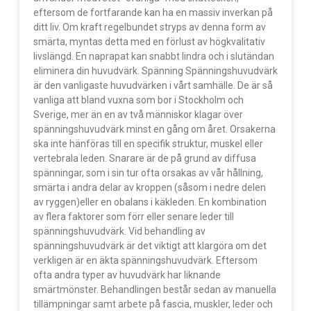
eftersom de fortfarande kan ha en massiv inverkan på
ditt liv. Om kraft regelbundet stryps av denna form av
smärta, myntas detta med en förlust av högkvalitativ
livslängd. En naprapat kan snabbt lindra och i slutändan
eliminera din huvudvärk. Spänning Spänningshuvudvärk
är den vanligaste huvudvärken i vårt samhälle. De är så
vanliga att bland vuxna som bor i Stockholm och
Sverige, mer än en av två människor klagar över
spänningshuvudvärk minst en gång om året. Orsakerna
ska inte hänföras till en specifik struktur, muskel eller
vertebrala leden. Snarare är de på grund av diffusa
spänningar, som i sin tur ofta orsakas av vår hållning,
smärta i andra delar av kroppen (såsom i nedre delen
av ryggen)eller en obalans i käkleden. En kombination
av flera faktorer som förr eller senare leder till
spänningshuvudvärk. Vid behandling av
spänningshuvudvärk är det viktigt att klargöra om det
verkligen är en äkta spänningshuvudvärk. Eftersom
ofta andra typer av huvudvärk har liknande
smärtmönster. Behandlingen består sedan av manuella
tillämpningar samt arbete på fascia, muskler, leder och