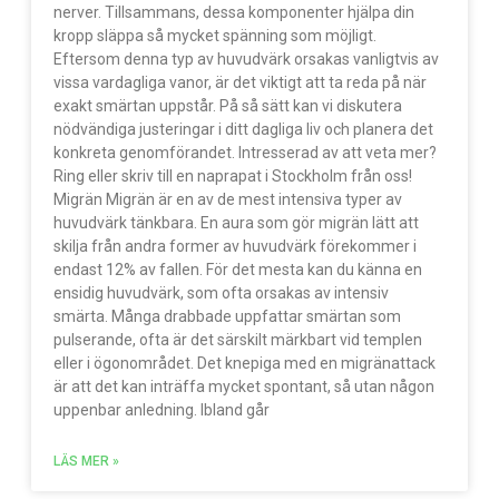
nerver. Tillsammans, dessa komponenter hjälpa din
kropp släppa så mycket spänning som möjligt.
Eftersom denna typ av huvudvärk orsakas vanligtvis av
vissa vardagliga vanor, är det viktigt att ta reda på när
exakt smärtan uppstår. På så sätt kan vi diskutera
nödvändiga justeringar i ditt dagliga liv och planera det
konkreta genomförandet. Intresserad av att veta mer?
Ring eller skriv till en naprapat i Stockholm från oss!
Migrän Migrän är en av de mest intensiva typer av
huvudvärk tänkbara. En aura som gör migrän lätt att
skilja från andra former av huvudvärk förekommer i
endast 12% av fallen. För det mesta kan du känna en
ensidig huvudvärk, som ofta orsakas av intensiv
smärta. Många drabbade uppfattar smärtan som
pulserande, ofta är det särskilt märkbart vid templen
eller i ögonområdet. Det knepiga med en migränattack
är att det kan inträffa mycket spontant, så utan någon
uppenbar anledning. Ibland går
LÄS MER »