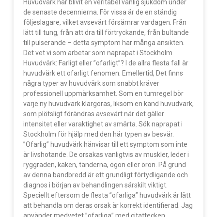
Huvudvärk har blivit en veritabel vanlig sjukdom under
de senaste decennierna. För vissa är de en ständig
följeslagare, vilket avsevärt försämrar vardagen. Från
lätt till tung, från att dra till förtryckande, från bultande
till pulserande – detta symptom har många ansikten.
Det vet vi som arbetar som naprapat i Stockholm.
Huvudvärk: Farligt eller ”ofarligt”? I de allra flesta fall är
huvudvärk ett ofarligt fenomen. Emellertid, Det finns
några typer av huvudvärk som snabbt kräver
professionell uppmärksamhet. Som en tumregel bör
varje ny huvudvärk klargöras, liksom en känd huvudvärk,
som plötsligt förändras avsevärt när det gäller
intensitet eller varaktighet av smärta. Sök naprapat i
Stockholm för hjälp med den här typen av besvär.
”Ofarlig” huvudvärk hänvisar till ett symptom som inte
är livshotande. De orsakas vanligtvis av muskler, leder i
ryggraden, käken, tänderna, ögon eller öron. På grund
av denna bandbredd är ett grundligt förtydligande och
diagnos i början av behandlingen särskilt viktigt.
Speciellt eftersom de flesta ”ofarliga” huvudvärk är lätt
att behandla om deras orsak är korrekt identifierad. Jag
använder medvetet ”ofarliga” med citattecken,