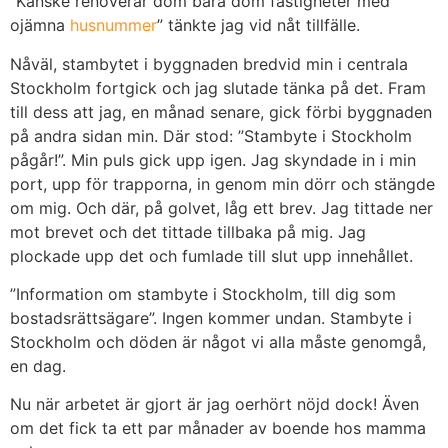
“Kanske renoverar dom bara dom fastigheter med
ojämna
husnummer
” tänkte jag vid nåt tillfälle.
Nåväl, stambytet i byggnaden bredvid min i centrala
Stockholm fortgick och jag slutade tänka på det. Fram
till dess att jag, en månad senare, gick förbi byggnaden
på andra sidan min. Där stod: ”Stambyte i Stockholm
pågår!”. Min puls gick upp igen. Jag skyndade in i min
port, upp för trapporna, in genom min dörr och stängde
om mig. Och där, på golvet, låg ett brev. Jag tittade ner
mot brevet och det tittade tillbaka på mig. Jag
plockade upp det och fumlade till slut upp innehållet.
”Information om stambyte i Stockholm, till dig som
bostadsrättsägare”. Ingen kommer undan. Stambyte i
Stockholm och döden är något vi alla måste genomgå,
en dag.
Nu när arbetet är gjort är jag oerhört nöjd dock! Även
om det fick ta ett par månader av boende hos mamma