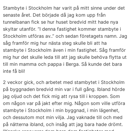
Stambyte i Stockholm har varit på mitt sinne under det
senaste året. Det började då jag kom upp från
tunnelbanan fick se hur huset bredvid mitt hade nya
skyltar utanför. ”I denna fastighet kommer stambyte i
Stockholm utföras av..” och sedan företagets namn. Jag
såg framför mig hur nästa steg skulle bli att ha
stambyte i Stockholm även i min fastighet. Såg framför
mig hur det skulle leda till att jag skulle behöva flytta ut
till min mamma och pappa i Berga. Så kunde det bara
inte få bli!
2 veckor gick, och arbetet med stambytet i Stockholm
på byggnaden bredvid min var i full gång. Ibland hörde
jag oljud och det fick mig att rysa till i kroppen. Som
om någon var på jakt efter mig. Någon som ville utföra
stambyte i Stockholm i min byggnad, i min lägenhet,
och dessutom mot min vilja. Jag vaknade till och med
på nätterna ibland, och insåg att jag bara hade drömt.