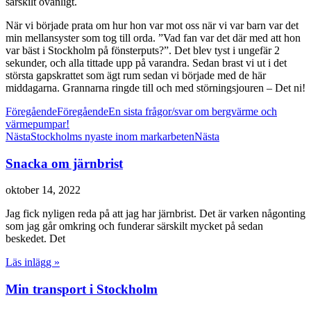
särskilt ovanligt.
När vi började prata om hur hon var mot oss när vi var barn var det
min mellansyster som tog till orda. ”Vad fan var det där med att hon
var bäst i Stockholm på fönsterputs?”. Det blev tyst i ungefär 2
sekunder, och alla tittade upp på varandra. Sedan brast vi ut i det
största gapskrattet som ägt rum sedan vi började med de här
middagarna. Grannarna ringde till och med störningsjouren – Det ni!
Föregående
Föregående
En sista frågor/svar om bergvärme och
värmepumpar!
Nästa
Stockholms nyaste inom markarbeten
Nästa
Snacka om järnbrist
oktober 14, 2022
Jag fick nyligen reda på att jag har järnbrist. Det är varken någonting
som jag går omkring och funderar särskilt mycket på sedan
beskedet. Det
Läs inlägg »
Min transport i Stockholm