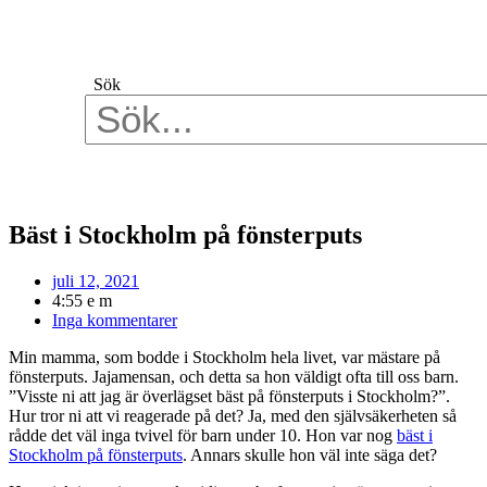
Hoppa
till
innehåll
Sök
Bäst i Stockholm på fönsterputs
juli 12, 2021
4:55 e m
Inga kommentarer
Min mamma, som bodde i Stockholm hela livet, var mästare på
fönsterputs. Jajamensan, och detta sa hon väldigt ofta till oss barn.
”Visste ni att jag är överlägset bäst på fönsterputs i Stockholm?”.
Hur tror ni att vi reagerade på det? Ja, med den självsäkerheten så
rådde det väl inga tvivel för barn under 10. Hon var nog
bäst i
Stockholm på fönsterputs
. Annars skulle hon väl inte säga det?