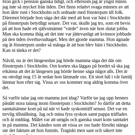
Hon gick i pension ganska tidigt, och eftersom jag är yngst minns
jag inte så mycket från tiden. Det finns relativt svaga minnen av att
hon åkte runt i Stockholm och ordnade med fönsterputs till folk.
Däremot började hon säga det där med att hon var bäst i Stockholm
på fönsterputs betydligt senare. Det var, skulle jag tro, som ett bevis
på att hon hade ett självutnämnt ”värde” även när hon slutat jobba.
Man ska komma ihåg att det inte var jättevanligt att kvinnor jobbade
på den tiden överhuvudtaget. Men det gjorde mamma. Hon ägnade
sig åt fönsterputs under så många år att hon blev bäst i Stockholm.
Kan ni tänka er det?
Nåväl, nu är det längesedan jag hörde mamma säga det där om
fönsterputs i Stockholm. Om korten ska läggas på bordet så ska jag
erkänna att det är längesen jag hörde henne säga något alls. Det är
nu otroligt nog 15 år sedan hon lämnade oss. Ett stort hål i vår familj
lämnar hon efter sig. Vissa av oss kommer nog aldrig komma över
det.
Så varför talar jag om mamma just idag? Varför tar jag upp hennes
påstått stora talang inom fönsterputs i Stockholm? Jo därför att detta
samtalsämne kom på tal när vi hade syskonträff senast. Det var en
trevlig tillställning. Jag och mina fyra syskon samt pappa träffades
och åt middag. Målet var att umgås och ganska snart kom samtalet
in på mamma. Det kändes som att vissa av oss hade försökt stänga
ute det faktum att hon funnits. Tragiskt men sant och säkert inte