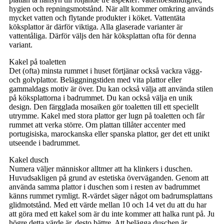
hygien och repningsmotstånd. När allt kommer omkring används
mycket vatten och flytande produkter i köket. Vattentäta
köksplattor är därför viktiga. Alla glaserade varianter är
vattentåliga. Därför väljs den här köksplattan ofta för denna
variant.
Kakel på toaletten
Det (ofta) minsta rummet i huset förtjänar också vackra vägg-
och golvplattor. Beläggningstiden med vita plattor eller
gammaldags motiv är över. Du kan också välja att använda stilen
på köksplattorna i badrummet. Du kan också välja en unik
design. Den färgglada mosaiken gör toaletten till ett speciellt
utrymme. Kakel med stora plattor ger lugn på toaletten och får
rummet att verka större. Om plattan tillåter accenter med
portugisiska, marockanska eller spanska plattor, ger det ett unikt
utseende i badrummet.
Kakel dusch
Numera väljer människor alltmer att ha klinkers i duschen.
Huvudsakligen på grund av estetiska överväganden. Genom att
använda samma plattor i duschen som i resten av badrummet
känns rummet rymligt. R-värdet säger något om badrumsplattans
glidmotstånd. Med ett värde mellan 10 och 14 vet du att du har
att göra med ett kakel som är du inte kommer att halka runt på. Ju
högre detta värde är, desto bättre. Att belägga duschen är